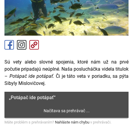
Sú vety alebo slovné spojenia, ktoré nám už na prvé
počutie pripadajú neúplné. Naša poslucháčka videla titulok
–
Potápač ide potápať
. Či je táto veta v poriadku, sa pýta
Sibyly Mislovičovej.
„Potápač ide potápať“
Máte problém s prehrávaním?
Nahláste nám chybu
v prehrávači.