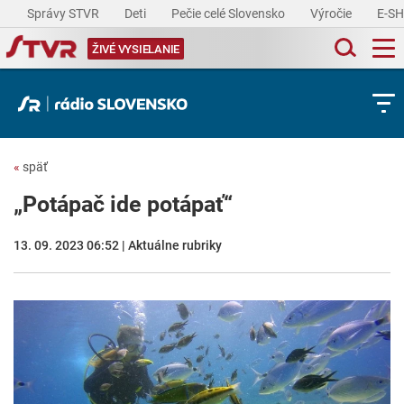
Správy STVR
Deti
Pečie celé Slovensko
Výročie
E-S
ŽIVÉ VYSIELANIE
«
späť
„Potápač ide potápať“
13. 09. 2023 06:52 | Aktuálne rubriky