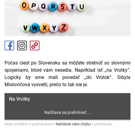
Počas ciest po Slovensku sa môžete stretnúť so slovnými
spojeniami, ktoré vám nesedia. Napríklad ísť „na Vrútky“.
Logicky by sme mali povedať „do Vrútok“. Sibyla
Mislovičová vysvetlí, prečo to tak nie je.
Na Vrútky
Máte problém s prehrávaním?
Nahláste nám chybu
v prehrávači.