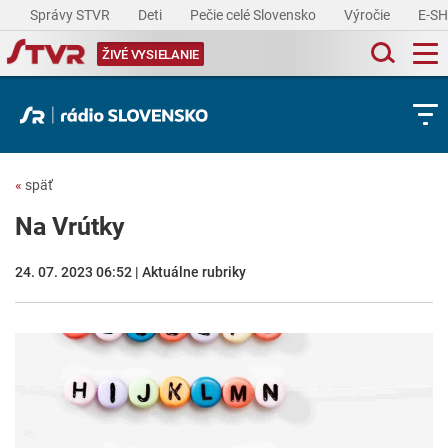
Správy STVR
Deti
Pečie celé Slovensko
Výročie
E-S
ŽIVÉ VYSIELANIE
«
späť
Na Vrútky
24. 07. 2023 06:52 | Aktuálne rubriky