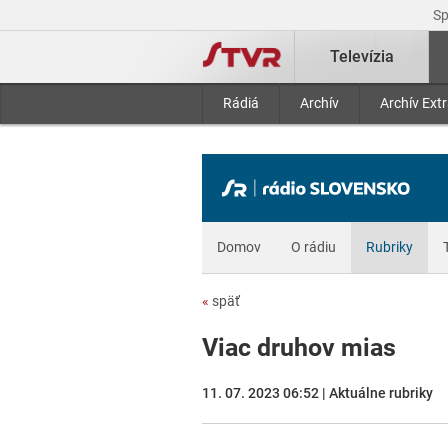
S
Televízia
Rádiá
Archív
Archív Ext
Domov
O rádiu
Rubriky
«
späť
Viac druhov mias
11. 07. 2023 06:52 | Aktuálne rubriky