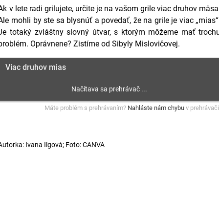
Ak v lete radi grilujete, určite je na vašom grile viac druhov mäsa
Ale mohli by ste sa blysnúť a povedať, že na grile je viac „mias“
Je totaký zvláštny slovný útvar, s ktorým môžeme mať troch
problém. Oprávnene? Zistíme od Sibyly Mislovičovej.
Viac druhov mias
Máte problém s prehrávaním?
Nahláste nám chybu
v prehrávači
Autorka: Ivana Ilgová; Foto: CANVA