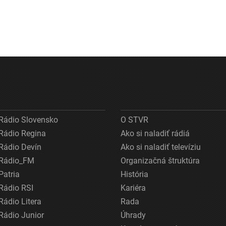
Rádio Slovensko
O STVR
Rádio Regina
Ako si naladiť rádiá
Rádio Devín
Ako si naladiť televíziu
Rádio_FM
Organizačná štruktúra
Patria
História
Rádio RSI
Kariéra
Rádio Litera
Rada
Rádio Junior
Úhrady