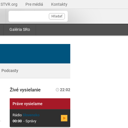
STVR.org
Pre médiá
Kontakty
Hľadať
Galéria SRo
Podcasty
Živé vysielanie
22:02
Práve vysielame
Rádio
Slovensko
00:00
-
Správy