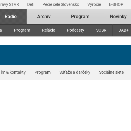
právy STVR
Deti
Pečie celé Slovensko
Výročie
E-SHOP
Rádio
Archív
Program
Novinky
ra
Program
Relácie
Podcasty
SOSR
DAB+
Tím & kontakty
Program
Súťaže a darčeky
Sociálne siete