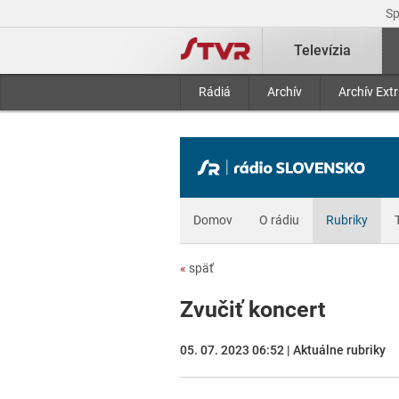
S
Televízia
Rádiá
Archív
Archív Ext
Domov
O rádiu
Rubriky
«
späť
Zvučiť koncert
05. 07. 2023 06:52 | Aktuálne rubriky