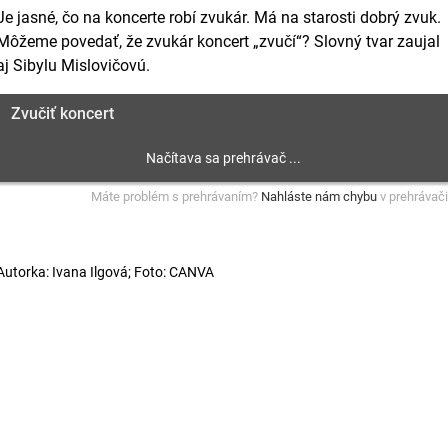
Je jasné, čo na koncerte robí zvukár. Má na starosti dobrý zvuk.
Môžeme povedať, že zvukár koncert „zvučí“? Slovný tvar zaujal
aj Sibylu Mislovičovú.
Zvučiť koncert
Máte problém s prehrávaním?
Nahláste nám chybu
v prehrávači
Autorka: Ivana Ilgová; Foto: CANVA