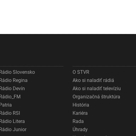
Rádio Slovensko
O STVR
Rádio Regina
Ako si naladiť rádiá
Rádio Devín
Ako si naladiť televíziu
Rádio_FM
Organizačná štruktúra
Patria
História
Rádio RSI
Kariéra
Rádio Litera
Rada
Rádio Junior
Úhrady