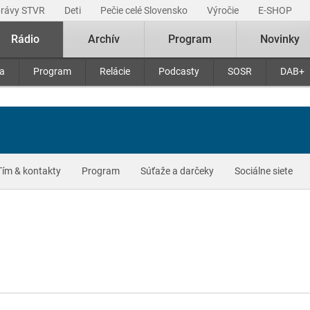
právy STVR
Deti
Pečie celé Slovensko
Výročie
E-SHOP
Rádio
Archív
Program
Novinky
ra
Program
Relácie
Podcasty
SOSR
DAB+
Tím & kontakty
Program
Súťaže a darčeky
Sociálne siete