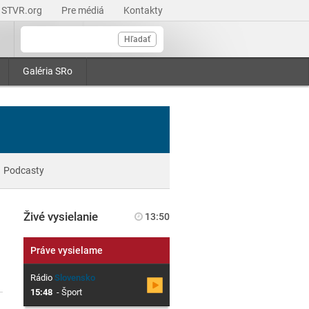
STVR.org
Pre médiá
Kontakty
Hľadať
Galéria SRo
Podcasty
Živé vysielanie
13:50
Práve vysielame
Rádio
Slovensko
15:48
-
Šport