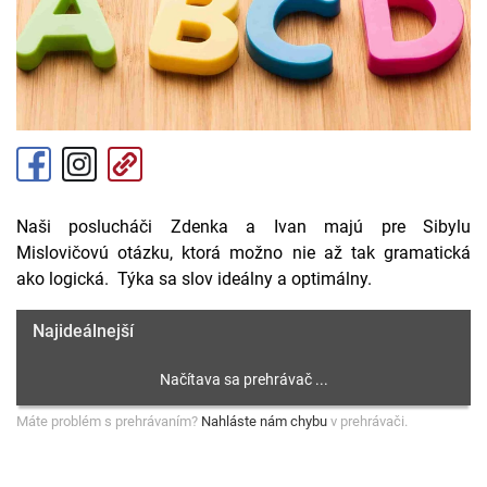
Naši poslucháči Zdenka a Ivan majú pre Sibylu
Mislovičovú otázku, ktorá možno nie až tak gramatická
ako logická. Týka sa slov ideálny a optimálny.
Najideálnejší
Máte problém s prehrávaním?
Nahláste nám chybu
v prehrávači.