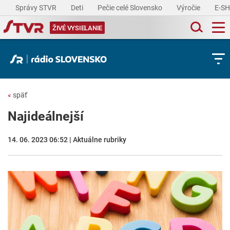
Správy STVR
Deti
Pečie celé Slovensko
Výročie
E-S
ŽIVÉ VYSIELANIE
«
späť
Najideálnejší
14. 06. 2023 06:52 | Aktuálne rubriky