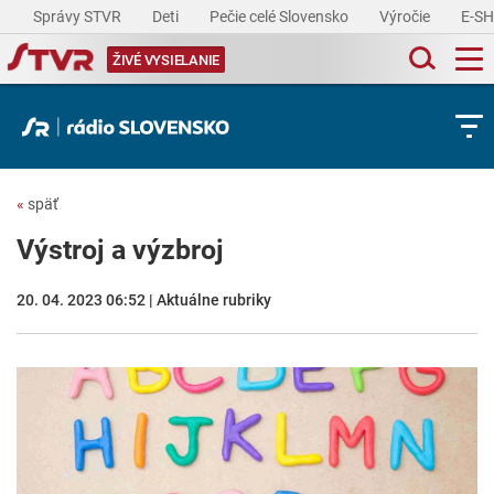
Správy STVR
Deti
Pečie celé Slovensko
Výročie
E-S
ŽIVÉ VYSIELANIE
«
späť
Výstroj a výzbroj
20. 04. 2023 06:52 | Aktuálne rubriky