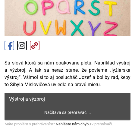
Sú slová ktorá sa nám opakovane pletú. Napríklad výstroj
a výzbroj. A tak sa neraz stane. že povieme „lyžiarska
výstroj“. Všimol si to aj poslucháč Jozef a bol by rad, keby
to Sibyla Mislovičová uviedla na pravú mieru.
Výstroj a výzbroj
Máte problém s prehrávaním?
Nahláste nám chybu
v prehrávači.