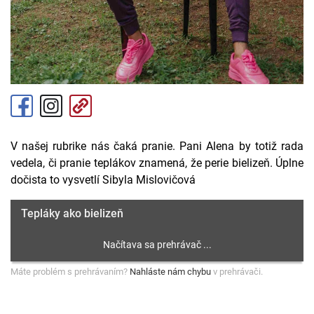
V našej rubrike nás čaká pranie. Pani Alena by totiž rada
vedela, či pranie teplákov znamená, že perie bielizeň. Úplne
dočista to vysvetlí Sibyla Mislovičová
Tepláky ako bielizeň
Máte problém s prehrávaním?
Nahláste nám chybu
v prehrávači.