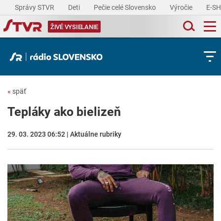
Správy STVR
Deti
Pečie celé Slovensko
Výročie
E-S
ŽIVÉ VYSIELANIE
«
späť
Tepláky ako bielizeň
29. 03. 2023 06:52 | Aktuálne rubriky