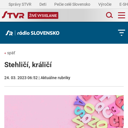
Správy STVR
Deti
Pečie celé Slovensko
Výročie
E-S
ŽIVÉ VYSIELANIE
«
späť
Stehličí, králičí
24. 03. 2023 06:52 | Aktuálne rubriky