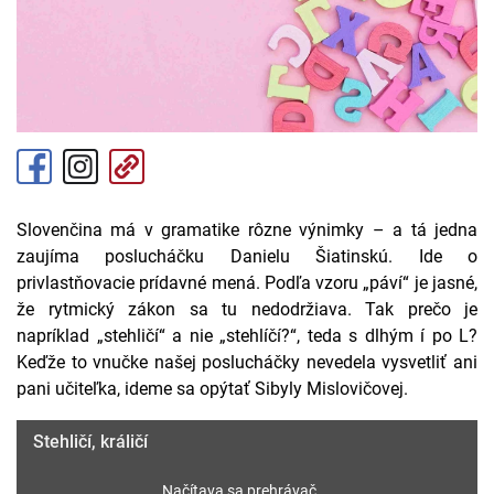
Slovenčina má v gramatike rôzne výnimky – a tá jedna
zaujíma poslucháčku Danielu Šiatinskú. Ide o
privlastňovacie prídavné mená. Podľa vzoru „páví“ je jasné,
že rytmický zákon sa tu nedodržiava. Tak prečo je
napríklad „stehličí“ a nie „stehlíčí?“, teda s dlhým í po L?
Keďže to vnučke našej poslucháčky nevedela vysvetliť ani
pani učiteľka, ideme sa opýtať Sibyly Mislovičovej.
Stehličí, králičí