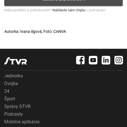
Máte problém s prehrávaním?
Nahláste nám chybu
v prehrávači.
Autorka: Ivana Ilgová; Foto: CANVA
Jednotka
Dvojka
24
Šport
Správy STVR
Podcasty
Mobilné aplikácie