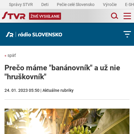
Správy STVR
Deti
Pečie celé Slovensko
Výročie
E-S
ŽIVÉ VYSIELANIE
«
späť
Prečo máme "banánovník" a už nie
"hruškovník"
24. 01. 2023 05:50 | Aktuálne rubriky