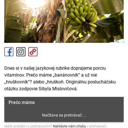
Dnes si v našej jazykovej rubrike doprajeme porciu
vitamínov. Prečo máme „banánovník“ a už nie
„hruškovník“? alebo „hruškoň. Originálnu poslucháčsku
otázku zodpovie Sibyla Mislovičová.
Prečo máme
Máte problém s prehrávaním?
Nahláste nám chybu
v prehrávači.