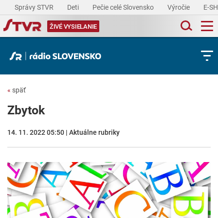
Správy STVR
Deti
Pečie celé Slovensko
Výročie
E-S
ŽIVÉ VYSIELANIE
«
späť
Zbytok
14. 11. 2022 05:50 | Aktuálne rubriky