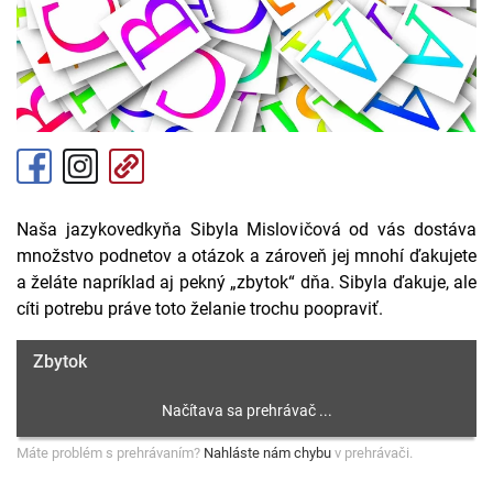
Naša jazykovedkyňa Sibyla Mislovičová od vás dostáva
množstvo podnetov a otázok a zároveň jej mnohí ďakujete
a želáte napríklad aj pekný „zbytok“ dňa. Sibyla ďakuje, ale
cíti potrebu práve toto želanie trochu poopraviť.
Zbytok
Máte problém s prehrávaním?
Nahláste nám chybu
v prehrávači.