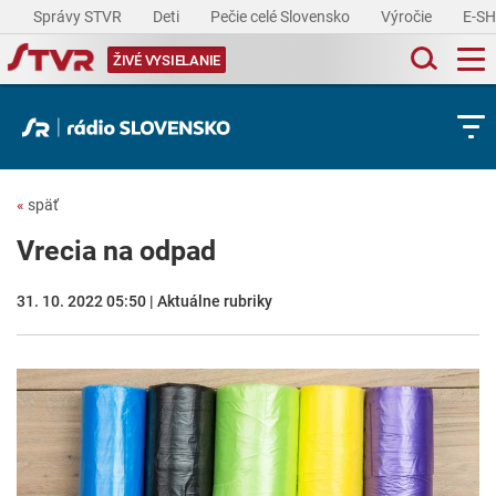
Správy STVR
Deti
Pečie celé Slovensko
Výročie
E-S
ŽIVÉ VYSIELANIE
«
späť
Vrecia na odpad
31. 10. 2022 05:50 | Aktuálne rubriky