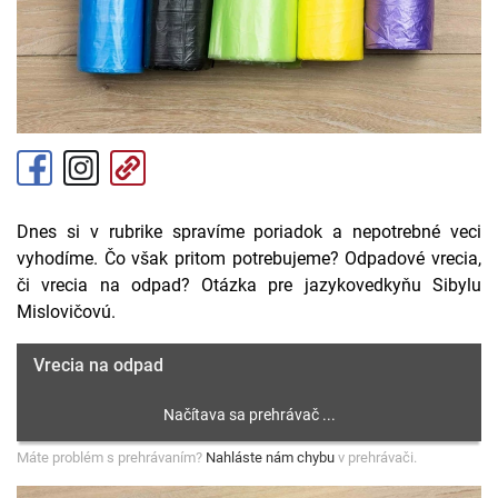
Dnes si v rubrike spravíme poriadok a nepotrebné veci
vyhodíme. Čo však pritom potrebujeme? Odpadové vrecia,
či vrecia na odpad? Otázka pre jazykovedkyňu Sibylu
Mislovičovú.
Vrecia na odpad
Máte problém s prehrávaním?
Nahláste nám chybu
v prehrávači.