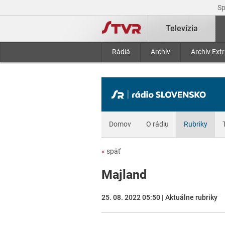
S
Televízia
Rádiá
Archív
Archív Ext
Domov
O rádiu
Rubriky
«
späť
Majland
25. 08. 2022 05:50 | Aktuálne rubriky