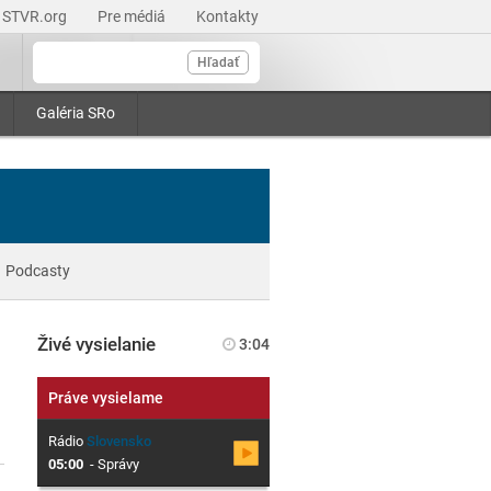
STVR.org
Pre médiá
Kontakty
Hľadať
Galéria SRo
Podcasty
Živé vysielanie
3:04
Práve vysielame
Rádio
Slovensko
05:00
-
Správy