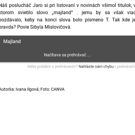
Náš poslucháč Jaro si pri listovaní v novinách všimol titulok, 
ktorom svietilo slovo „majland“ . jemu by sa však via
pozdávalo, keby na konci slova bolo písmeno T. Tak kde j
pravda? Povie Sibyla Mislovičová.
Majland
Máte problém s prehrávaním?
Nahláste nám chybu
v prehrávači
Autorka: Ivana Ilgová; Foto: CANVA