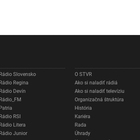
Rádio Slovensko
O STVR
Rádio Regina
Ako si naladiť rádiá
Rádio Devín
Ako si naladiť televíziu
Rádio_FM
Organizačná štruktúra
Patria
História
Rádio RSI
Kariéra
Rádio Litera
Rada
Rádio Junior
Úhrady