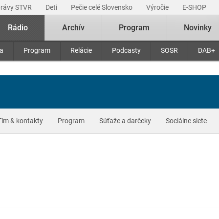
právy STVR
Deti
Pečie celé Slovensko
Výročie
E-SHOP
Rádio
Archív
Program
Novinky
ra
Program
Relácie
Podcasty
SOSR
DAB+
Tím & kontakty
Program
Súťaže a darčeky
Sociálne siete