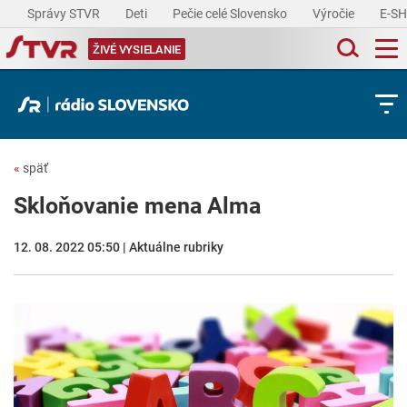
Správy STVR
Deti
Pečie celé Slovensko
Výročie
E-S
ŽIVÉ VYSIELANIE
«
späť
Skloňovanie mena Alma
12. 08. 2022 05:50 | Aktuálne rubriky