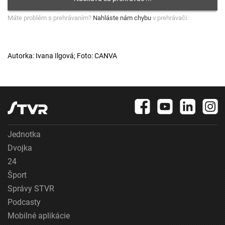
Máte problém s prehrávaním?
Nahláste nám chybu
v prehrávači.
Autorka: Ivana Ilgová; Foto: CANVA
Jednotka
Dvojka
24
Šport
Správy STVR
Podcasty
Mobilné aplikácie