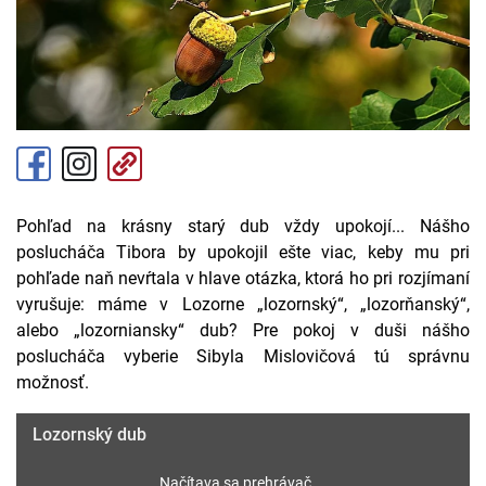
Pohľad na krásny starý dub vždy upokojí... Nášho
poslucháča Tibora by upokojil ešte viac, keby mu pri
pohľade naň nevŕtala v hlave otázka, ktorá ho pri rozjímaní
vyrušuje: máme v Lozorne „lozornský“, „lozorňanský“,
alebo „lozorniansky“ dub? Pre pokoj v duši nášho
poslucháča vyberie Sibyla Mislovičová tú správnu
možnosť.
Lozornský dub