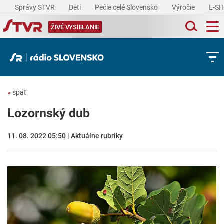
Správy STVR
Deti
Pečie celé Slovensko
Výročie
E-S
ŽIVÉ VYSIELANIE
«
späť
Lozornský dub
11. 08. 2022 05:50 | Aktuálne rubriky