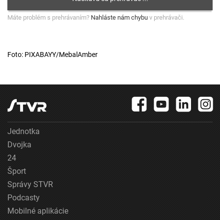
Máte problém s prehrávaním?
Nahláste nám chybu
v prehrávači.
Foto: PIXABAYY/MebalAmber
Jednotka
Dvojka
24
Šport
Správy STVR
Podcasty
Mobilné aplikácie