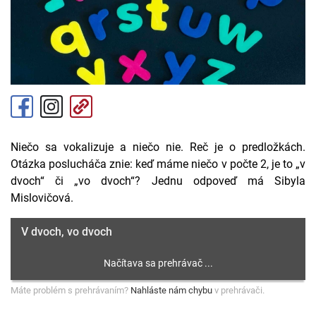
Niečo sa vokalizuje a niečo nie. Reč je o predložkách.
Otázka poslucháča znie: keď máme niečo v počte 2, je to „v
dvoch“ či „vo dvoch“? Jednu odpoveď má Sibyla
Mislovičová.
V dvoch, vo dvoch
Máte problém s prehrávaním?
Nahláste nám chybu
v prehrávači.