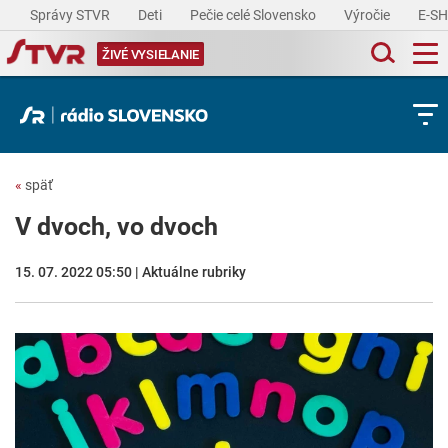
Správy STVR
Deti
Pečie celé Slovensko
Výročie
E-S
ŽIVÉ VYSIELANIE
«
späť
V dvoch, vo dvoch
15. 07. 2022 05:50 | Aktuálne rubriky