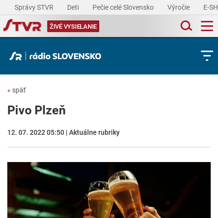
Správy STVR
Deti
Pečie celé Slovensko
Výročie
E-S
ŽIVÉ VYSIELANIE
«
späť
Pivo Plzeň
12. 07. 2022 05:50 | Aktuálne rubriky