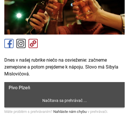
Dnes v našej rubrike niečo na osvieženie: začneme
zemepisne a potom prejdeme k nápoju. Slovo má Sibyla
Mislovičová.
Pivo Plzeň
Máte problém s prehrávaním?
Nahláste nám chybu
v prehrávači.