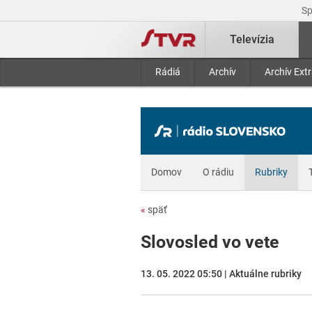
S
Televízia
Rádiá
Archív
Archív Ext
Domov
O rádiu
Rubriky
«
späť
Slovosled vo vete
13. 05. 2022 05:50 | Aktuálne rubriky