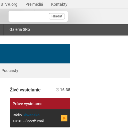
STVR.org
Pre médiá
Kontakty
Hľadať
Galéria SRo
Podcasty
Živé vysielanie
16:35
Práve vysielame
Rádio
Slovensko
18:31
-
Športžurnál