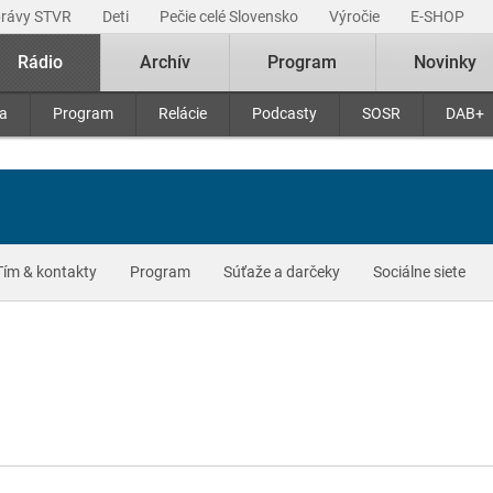
právy STVR
Deti
Pečie celé Slovensko
Výročie
E-SHOP
Rádio
Archív
Program
Novinky
ra
Program
Relácie
Podcasty
SOSR
DAB+
Tím & kontakty
Program
Súťaže a darčeky
Sociálne siete