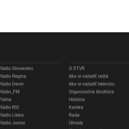
Rádio Slovensko
O STVR
Rádio Regina
Ako si naladiť rádiá
Rádio Devín
Ako si naladiť televíziu
Rádio_FM
Organizačná štruktúra
Patria
História
Rádio RSI
Kariéra
Rádio Litera
Rada
Rádio Junior
Úhrady