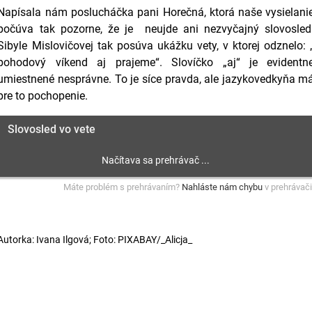
Napísala nám poslucháčka pani Horečná, ktorá naše vysielani
počúva tak pozorne, že je neujde ani nezvyčajný slovosled
Sibyle Mislovičovej tak posúva ukážku vety, v ktorej odznelo: 
pohodový víkend aj prajeme“. Slovíčko „aj“ je evidentn
umiestnené nesprávne. To je síce pravda, ale jazykovedkyňa m
pre to pochopenie.
Slovosled vo vete
Máte problém s prehrávaním?
Nahláste nám chybu
v prehrávači
Autorka: Ivana Ilgová; Foto: PIXABAY/_Alicja_