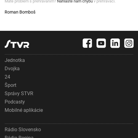
Máte problém s prehrávaním?
Nahláste nám chybu
v prehrávači.
Roman Bomboš
Jednotka
Dvojka
24
Šport
Správy STVR
Podcasty
Mobilné aplikácie
Rádio Slovensko
Rádio Regina