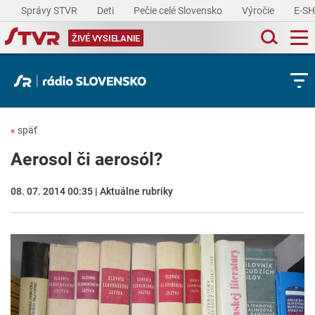
Správy STVR
Deti
Pečie celé Slovensko
Výročie
E-S
ŽIVÉ VYSIELANIE
«
späť
Aerosol či aerosól?
08. 07. 2014 00:35 | Aktuálne rubriky