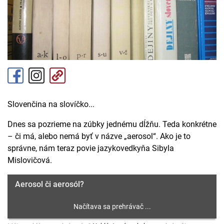
Slovenčina na slovíčko...
Dnes sa pozrieme na zúbky jednému dĺžňu. Teda konkrétne
– či má, alebo nemá byť v názve „aerosol“. Ako je to
správne, nám teraz povie jazykovedkyňa Sibyla
Mislovičová.
Aerosol či aerosól?