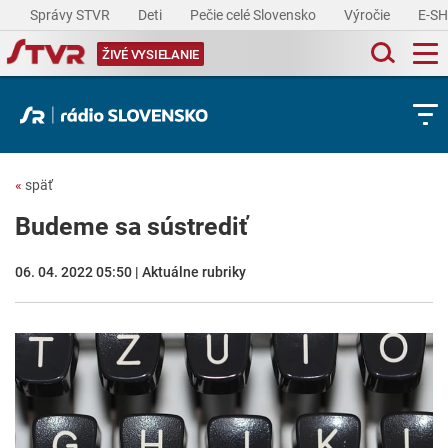
Správy STVR
Deti
Pečie celé Slovensko
Výročie
E-S
ŽIVÉ VYSIELANIE
«
späť
Budeme sa sústrediť
06. 04. 2022 05:50 | Aktuálne rubriky