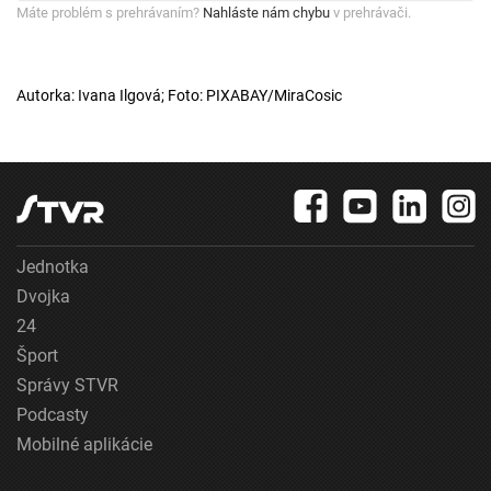
Máte problém s prehrávaním?
Nahláste nám chybu
v prehrávači.
Autorka: Ivana Ilgová; Foto: PIXABAY/MiraCosic
Jednotka
Dvojka
24
Šport
Správy STVR
Podcasty
Mobilné aplikácie