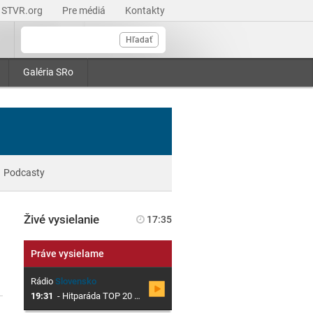
STVR.org
Pre médiá
Kontakty
Hľadať
Galéria SRo
Podcasty
Živé vysielanie
17:35
Práve vysielame
Rádio
Slovensko
19:31
-
Hitparáda TOP 20 SK