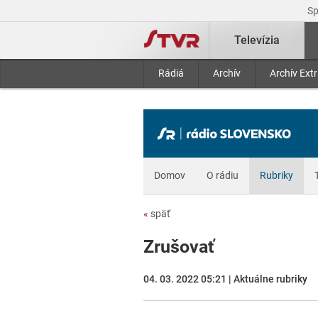
S
Televízia
Rádiá
Archív
Archív Ext
Domov
O rádiu
Rubriky
«
späť
Zrušovať
04. 03. 2022 05:21 | Aktuálne rubriky