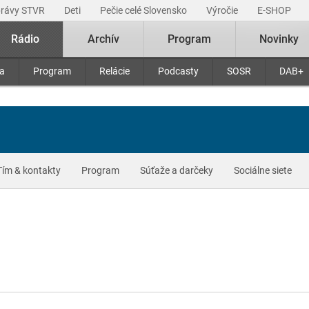
právy STVR
Deti
Pečie celé Slovensko
Výročie
E-SHOP
Rádio
Archív
Program
Novinky
ra
Program
Relácie
Podcasty
SOSR
DAB+
Tím & kontakty
Program
Súťaže a darčeky
Sociálne siete