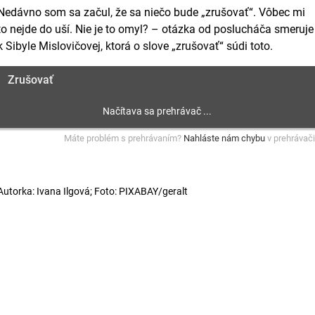
Nedávno som sa začul, že sa niečo bude „zrušovať“. Vôbec mi
to nejde do uší. Nie je to omyl? – otázka od poslucháča smeruje
k Sibyle Mislovičovej, ktorá o slove „zrušovať“ súdi toto.
Zrušovať
Máte problém s prehrávaním?
Nahláste nám chybu
v prehrávači
Autorka: Ivana Ilgová; Foto: PIXABAY/geralt