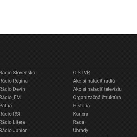
Rádio Slovensko
O STVR
Rádio Regina
Ako si naladiť rádiá
Rádio Devín
Ako si naladiť televíziu
Rádio_FM
Organizačná štruktúra
Patria
História
Rádio RSI
Kariéra
Rádio Litera
Rada
Rádio Junior
Úhrady