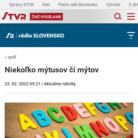
Správy STVR
Deti
Pečie celé Slovensko
Výročie
E-S
ŽIVÉ VYSIELANIE
«
späť
Niekoľko mýtusov či mýtov
23. 02. 2022 05:21 | Aktuálne rubriky