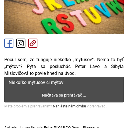
Počul som, že funguje niekoľko „mýtusov“. Nemá to byť
„mýtov“? Pýta sa poslucháč Peter Lavo a Sibyla
Mislovičová to povie hneď na úvod.
Niekoľko mýtusov či mýtov
Máte problém s prehrávaním?
Nahláste nám chybu
v prehrávači.
Autorka: Ivana Ilgová; Foto: PIXABAY/ReadyElements