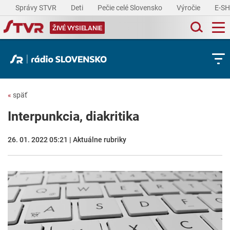
Správy STVR
Deti
Pečie celé Slovensko
Výročie
E-S
ŽIVÉ VYSIELANIE
«
späť
Interpunkcia, diakritika
26. 01. 2022 05:21 | Aktuálne rubriky