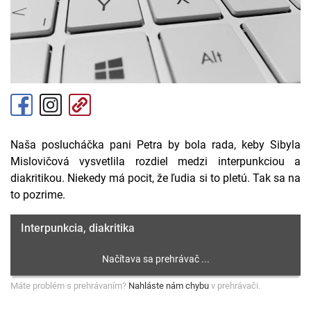
Naša poslucháčka pani Petra by bola rada, keby Sibyla
Mislovičová vysvetlila rozdiel medzi interpunkciou a
diakritikou. Niekedy má pocit, že ľudia si to pletú. Tak sa na
to pozrime.
Interpunkcia, diakritika
Máte problém s prehrávaním?
Nahláste nám chybu
v prehrávači.