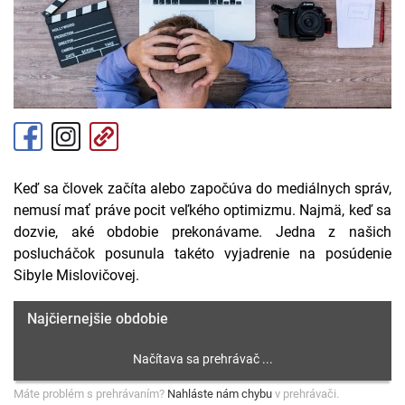
Keď sa človek začíta alebo započúva do mediálnych správ,
nemusí mať práve pocit veľkého optimizmu. Najmä, keď sa
dozvie, aké obdobie prekonávame. Jedna z našich
poslucháčok posunula takéto vyjadrenie na posúdenie
Sibyle Mislovičovej.
Najčiernejšie obdobie
Máte problém s prehrávaním?
Nahláste nám chybu
v prehrávači.