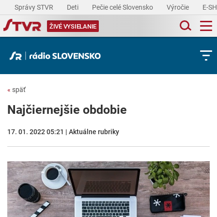
Správy STVR
Deti
Pečie celé Slovensko
Výročie
E-S
ŽIVÉ VYSIELANIE
«
späť
Najčiernejšie obdobie
17. 01. 2022 05:21 | Aktuálne rubriky