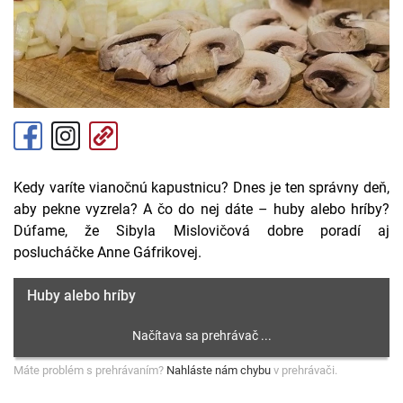
Kedy varíte vianočnú kapustnicu? Dnes je ten správny deň,
aby pekne vyzrela? A čo do nej dáte – huby alebo hríby?
Dúfame, že Sibyla Mislovičová dobre poradí aj
poslucháčke Anne Gáfrikovej.
Huby alebo hríby
Máte problém s prehrávaním?
Nahláste nám chybu
v prehrávači.