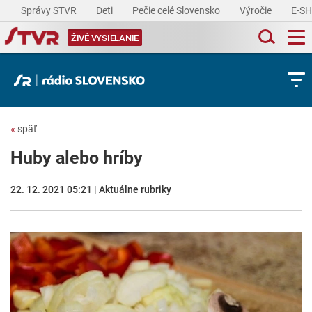
Správy STVR
Deti
Pečie celé Slovensko
Výročie
E-S
ŽIVÉ VYSIELANIE
«
späť
Huby alebo hríby
22. 12. 2021 05:21 | Aktuálne rubriky