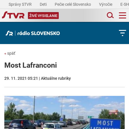
Správy STVR
Deti
Pečie celé Slovensko
Výročie
E-S
ŽIVÉ VYSIELANIE
«
späť
Most Lafranconi
29. 11. 2021 05:21 | Aktuálne rubriky