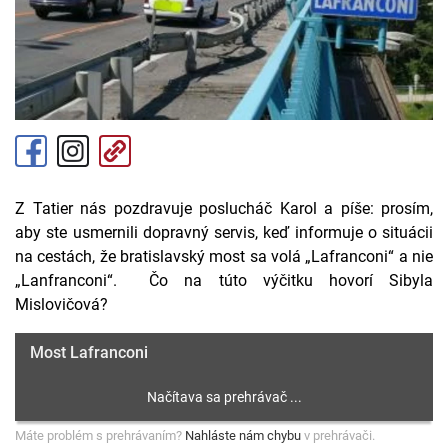
Z Tatier nás pozdravuje poslucháč Karol a píše: prosím,
aby ste usmernili dopravný servis, keď informuje o situácii
na cestách, že bratislavský most sa volá „Lafranconi“ a nie
„Lanfranconi“. Čo na túto výčitku hovorí Sibyla
Mislovičová?
Most Lafranconi
Máte problém s prehrávaním?
Nahláste nám chybu
v prehrávači.