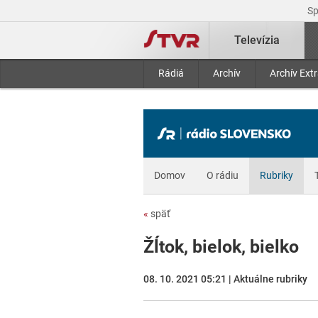
S
Televízia
Rádiá
Archív
Archív Ext
Domov
O rádiu
Rubriky
«
späť
Žĺtok, bielok, bielko
08. 10. 2021 05:21 | Aktuálne rubriky