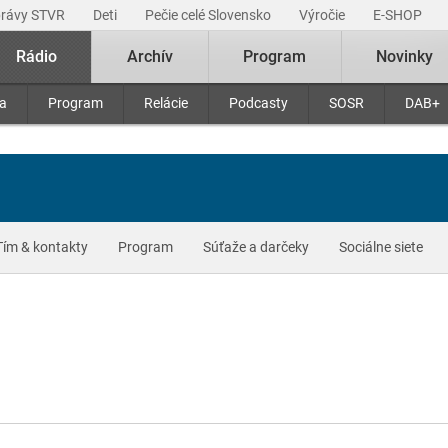
právy STVR
Deti
Pečie celé Slovensko
Výročie
E-SHOP
Rádio
Archív
Program
Novinky
ra
Program
Relácie
Podcasty
SOSR
DAB+
Tím & kontakty
Program
Súťaže a darčeky
Sociálne siete