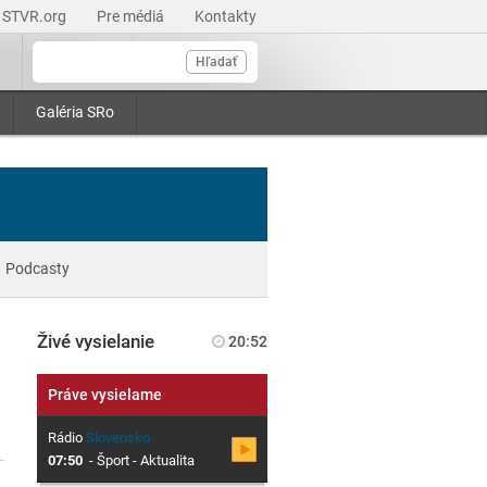
STVR.org
Pre médiá
Kontakty
Hľadať
Galéria SRo
Podcasty
Živé vysielanie
20:52
Práve vysielame
Rádio
Slovensko
07:50
-
Šport - Aktualita