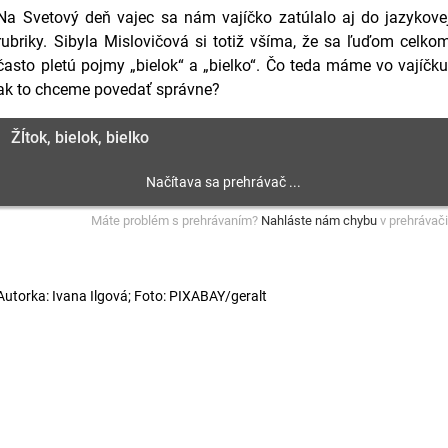
Na Svetový deň vajec sa nám vajíčko zatúlalo aj do jazykove
rubriky. Sibyla Mislovičová si totiž všíma, že sa ľuďom celko
často pletú pojmy „bielok“ a „bielko“. Čo teda máme vo vajíčku
ak to chceme povedať správne?
Žĺtok, bielok, bielko
Máte problém s prehrávaním?
Nahláste nám chybu
v prehrávači
Autorka: Ivana Ilgová; Foto: PIXABAY/geralt