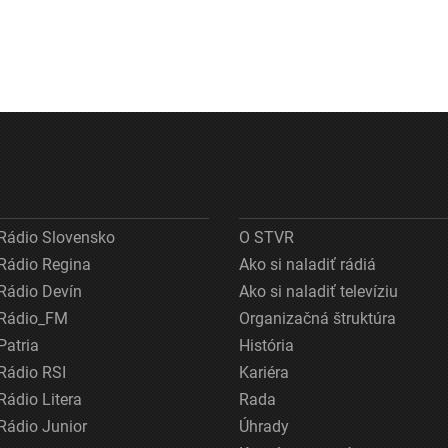
Rádio Slovensko
O STVR
Rádio Regina
Ako si naladiť rádiá
Rádio Devín
Ako si naladiť televíziu
Rádio_FM
Organizačná štruktúra
Patria
História
Rádio RSI
Kariéra
Rádio Litera
Rada
Rádio Junior
Úhrady