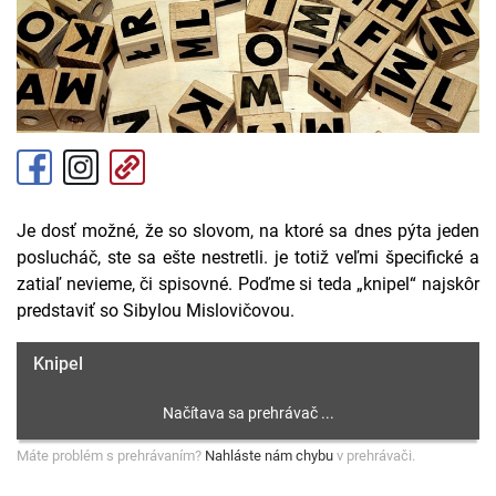
Je dosť možné, že so slovom, na ktoré sa dnes pýta jeden
poslucháč, ste sa ešte nestretli. je totiž veľmi špecifické a
zatiaľ nevieme, či spisovné. Poďme si teda „knipel“ najskôr
predstaviť so Sibylou Mislovičovou.
Knipel
Máte problém s prehrávaním?
Nahláste nám chybu
v prehrávači.