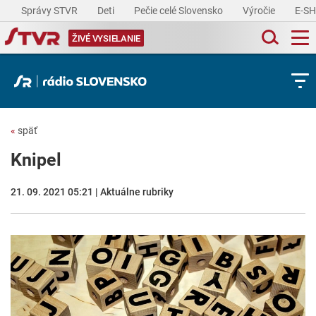
Správy STVR
Deti
Pečie celé Slovensko
Výročie
E-S
ŽIVÉ VYSIELANIE
«
späť
Knipel
21. 09. 2021 05:21 | Aktuálne rubriky