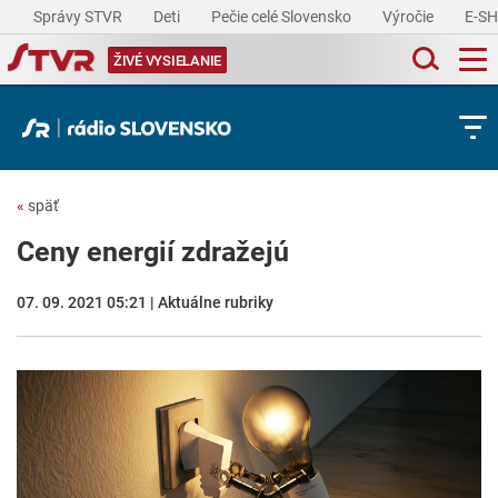
Správy STVR
Deti
Pečie celé Slovensko
Výročie
E-S
ŽIVÉ VYSIELANIE
«
späť
Ceny energií zdražejú
07. 09. 2021 05:21 | Aktuálne rubriky