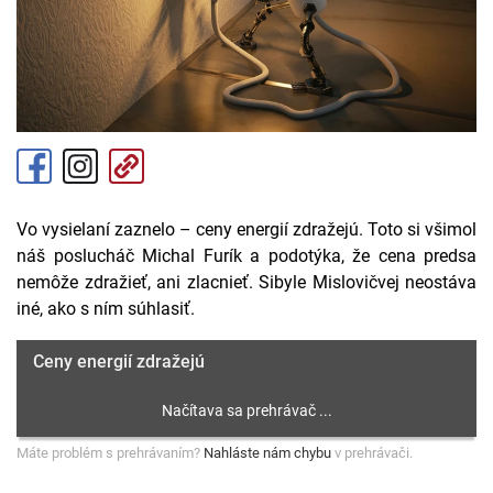
Vo vysielaní zaznelo – ceny energií zdražejú. Toto si všimol
náš poslucháč Michal Furík a podotýka, že cena predsa
nemôže zdražieť, ani zlacnieť. Sibyle Mislovičvej neostáva
iné, ako s ním súhlasiť.
Ceny energií zdražejú
Máte problém s prehrávaním?
Nahláste nám chybu
v prehrávači.