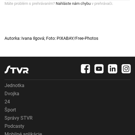
Máte problém s prehrávaním?
Nahláste nám chybu
v prehrávači.
Autorka: Ivana Ilgová; Foto: PIXABAY/Free-Photos
Jednotka
Dvojka
24
Šport
Správy STVR
Podcasty
Mobilné aplikácie