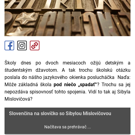
Školy dnes po dvoch mesiacoch ožijú detským a
študentským džavotom. A tak trochu školskú otázku
poslala do nášho jazykového okienka poslucháčka Naďa:
Môže základná škola
pod niečo „spadať“
? Trochu sa jej
nepozdáva spisovnosť tohto spojenia. Vidí to tak aj Sibyla
Mislovičová?
Slovenčina na slovíčko so Sibylou Mislovičovou