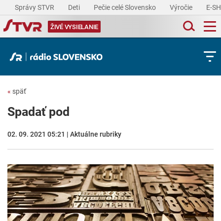
Správy STVR
Deti
Pečie celé Slovensko
Výročie
E-S
ŽIVÉ VYSIELANIE
«
späť
Spadať pod
02. 09. 2021 05:21 | Aktuálne rubriky