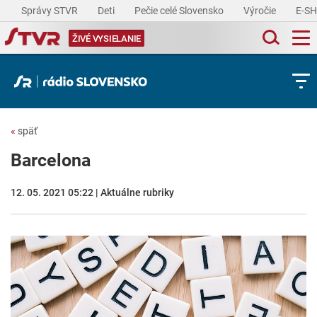
Správy STVR
Deti
Pečie celé Slovensko
Výročie
E-S
ŽIVÉ VYSIELANIE
«
späť
Barcelona
12. 05. 2021 05:22 | Aktuálne rubriky