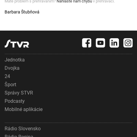
Máte problém s prehrávaním?
Nahláste nám chybu
v prehrávači.
Barbara Štubňová
Jednotka
Dvojka
24
Šport
Správy STVR
Podcasty
Mobilné aplikácie
Rádio Slovensko
Rádio Regina