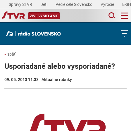
Správy STVR
Deti
Pečie celé Slovensko
Výročie
E-S
ŽIVÉ VYSIELANIE
«
späť
Usporiadané alebo vysporiadané?
09. 05. 2013 11:33 | Aktuálne rubriky