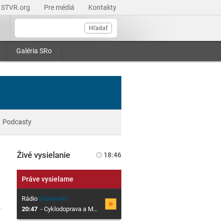
STVR.org
Pre médiá
Kontakty
Hľadať
Galéria SRo
Podcasty
Živé vysielanie
18:46
Práve vysielame
Rádio
Slovensko
20:47
-
Cyklodoprava a MHD v Dolnom Kubíne