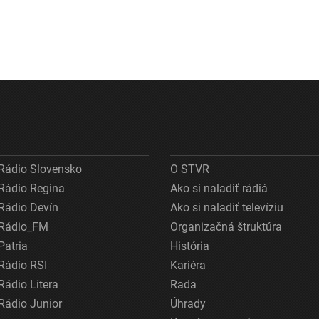
Rádio Slovensko
O STVR
Rádio Regina
Ako si naladiť rádiá
Rádio Devín
Ako si naladiť televíziu
Rádio_FM
Organizačná štruktúra
Patria
História
Rádio RSI
Kariéra
Rádio Litera
Rada
Rádio Junior
Úhrady