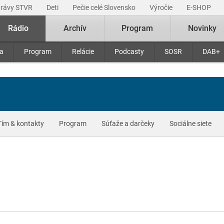
právy STVR
Deti
Pečie celé Slovensko
Výročie
E-SHOP
Rádio
Archív
Program
Novinky
ra
Program
Relácie
Podcasty
SOSR
DAB+
Tím & kontakty
Program
Súťaže a darčeky
Sociálne siete