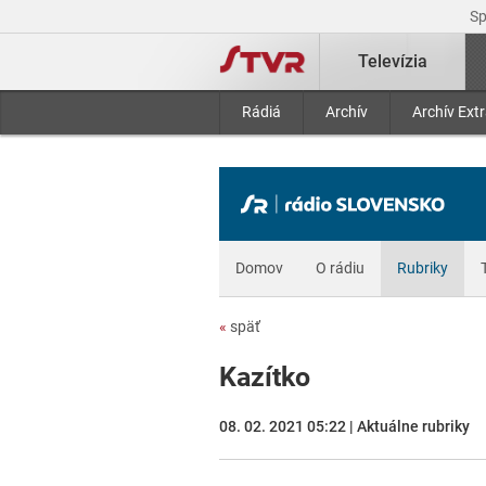
S
Televízia
Rádiá
Archív
Archív Ext
Domov
O rádiu
Rubriky
«
späť
Kazítko
08. 02. 2021 05:22 | Aktuálne rubriky