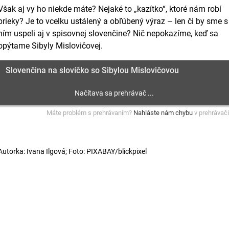
Však aj vy ho niekde máte? Nejaké to „kazítko“, ktoré nám robí
prieky? Je to vcelku ustálený a obľúbený výraz – len či by sme s
ním uspeli aj v spisovnej slovenčine? Nič nepokazíme, keď sa
opýtame Sibyly Mislovičovej.
Slovenčina na slovíčko so Sibylou Mislovičovou
Máte problém s prehrávaním?
Nahláste nám chybu
v prehrávači
Autorka: Ivana Ilgová; Foto: PIXABAY/blickpixel