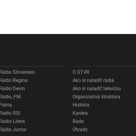
Rádio Slovensko
O STVR
Rádio Regina
Ako si naladiť rádiá
Rádio Devín
Ako si naladiť televíziu
Rádio_FM
Organizačná štruktúra
Patria
História
Rádio RSI
Kariéra
Rádio Litera
Rada
Rádio Junior
Úhrady