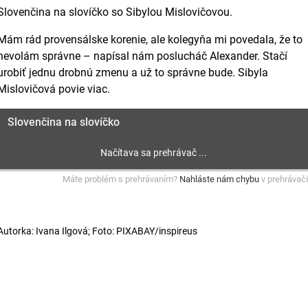
Slovenčina na slovíčko so Sibylou Mislovičovou.
Mám rád provensálske korenie, ale kolegyňa mi povedala, že to
nevolám správne – napísal nám poslucháč Alexander. Stačí
urobiť jednu drobnú zmenu a už to správne bude. Sibyla
Mislovičová povie viac.
Slovenčina na slovíčko
Máte problém s prehrávaním?
Nahláste nám chybu
v prehrávači
Autorka: Ivana Ilgová; Foto: PIXABAY/inspireus