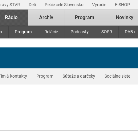
právy STVR
Deti
Pečie celé Slovensko
Výročie
E-SHOP
Rádio
Archív
Program
Novinky
ra
Program
Relácie
Podcasty
SOSR
DAB+
Tím & kontakty
Program
Súťaže a darčeky
Sociálne siete