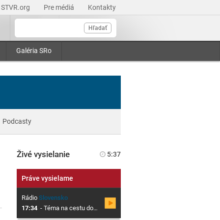
STVR.org
Pre médiá
Kontakty
Hľadať
Galéria SRo
Podcasty
Živé vysielanie
5:37
Práve vysielame
Rádio
Slovensko
17:34
-
Téma na cestu domov