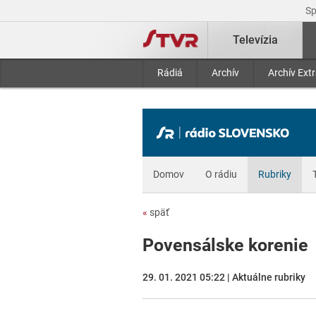
S
Televízia
Rádiá
Archív
Archív Ext
Domov
O rádiu
Rubriky
«
späť
Povensálske korenie
29. 01. 2021 05:22 | Aktuálne rubriky