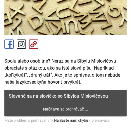
Spolu alebo osobitne? Neraz sa na Sibylu Mislovičovú
obraciate s otázkou, ako sa isté slová píšu. Napríklad
„koľkýkrát“, „druhýkrát“. Ako je to správne, o tom nebude
naša jazykovedkyňa hovoriť prvýkrát.
Slovenčina na slovíčko so Sibylou Mislovičovou
Máte problém s prehrávaním?
Nahláste nám chybu
v prehrávači.