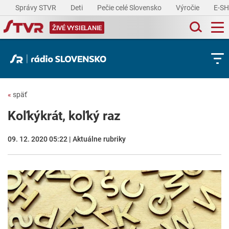
Správy STVR
Deti
Pečie celé Slovensko
Výročie
E-S
ŽIVÉ VYSIELANIE
«
späť
Koľkýkrát, koľký raz
09. 12. 2020 05:22 | Aktuálne rubriky