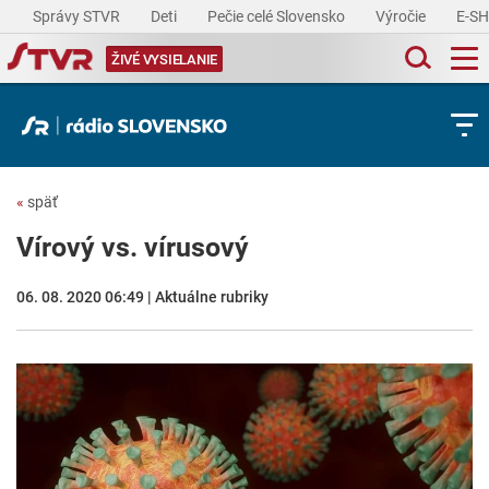
Správy STVR
Deti
Pečie celé Slovensko
Výročie
E-S
ŽIVÉ VYSIELANIE
«
späť
Vírový vs. vírusový
06. 08. 2020 06:49 | Aktuálne rubriky