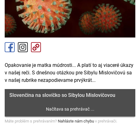
Opakovanie je matka múdrosti... A platí to aj viaceré úkazy
v našej reči. S dnešnou otázkou pre Sibylu Mislovičovú sa
v našej rubrike nezapodievame prvýkrát...
Slovenčina na slovíčko so Sibylou Mislovičovou
Máte problém s prehrávaním?
Nahláste nám chybu
v prehrávači.