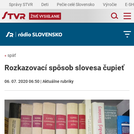
Správy STVR
Deti
Pečie celé Slovensko
Výročie
E-S
ŽIVÉ VYSIELANIE
«
späť
Rozkazovací spôsob slovesa čupieť
06. 07. 2020 06:50 | Aktuálne rubriky