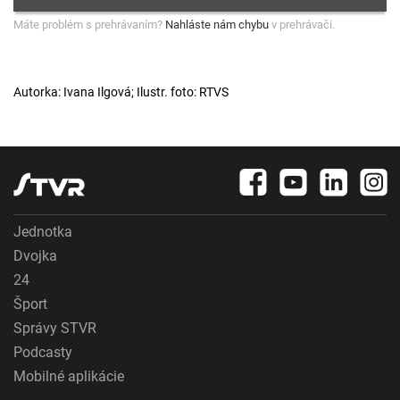
Máte problém s prehrávaním?
Nahláste nám chybu
v prehrávači.
Autorka: Ivana Ilgová; Ilustr. foto: RTVS
Jednotka
Dvojka
24
Šport
Správy STVR
Podcasty
Mobilné aplikácie