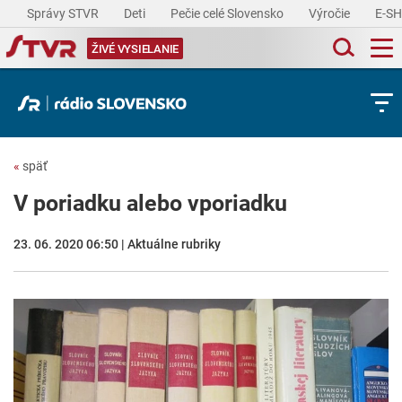
Správy STVR
Deti
Pečie celé Slovensko
Výročie
E-S
ŽIVÉ VYSIELANIE
«
späť
V poriadku alebo vporiadku
23. 06. 2020 06:50 | Aktuálne rubriky