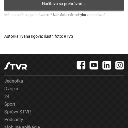
Máte problém s prehrávaním?
Nahláste nám chybu
v prehrávači.
Autorka: Ivana Ilgová; Ilustr. foto: RTVS
Jednotka
Dvojka
24
Šport
Správy STVR
Podcasty
Mobilné aplikácie