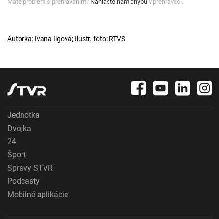
Máte problém s prehrávaním?
Nahláste nám chybu
v prehrávači.
Autorka: Ivana Ilgová; Ilustr. foto: RTVS
Jednotka
Dvojka
24
Šport
Správy STVR
Podcasty
Mobilné aplikácie