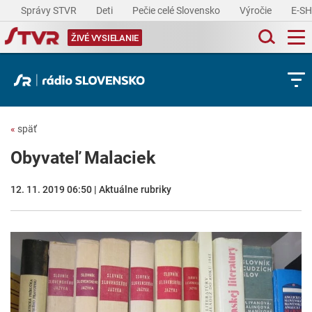
Správy STVR
Deti
Pečie celé Slovensko
Výročie
E-S
ŽIVÉ VYSIELANIE
«
späť
Obyvateľ Malaciek
12. 11. 2019 06:50 | Aktuálne rubriky