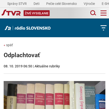
Správy STVR
Deti
Pečie celé Slovensko
Výročie
E-S
ŽIVÉ VYSIELANIE
«
späť
Odplachtovať
08. 10. 2019 06:50 | Aktuálne rubriky