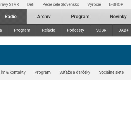
právy STVR
Deti
Pečie celé Slovensko
Výročie
E-SHOP
Rádio
Archív
Program
Novinky
ra
Program
Relácie
Podcasty
SOSR
DAB+
Tím & kontakty
Program
Súťaže a darčeky
Sociálne siete