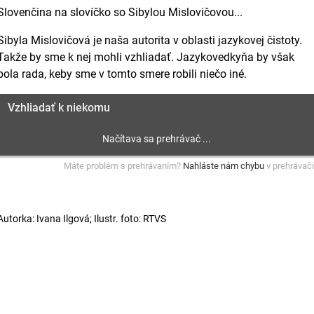
Slovenčina na slovíčko so Sibylou Mislovičovou...
Sibyla Mislovičová je naša autorita v oblasti jazykovej čistoty.
Takže by sme k nej mohli vzhliadať. Jazykovedkyňa by však
bola rada, keby sme v tomto smere robili niečo iné.
Vzhliadať k niekomu
Máte problém s prehrávaním?
Nahláste nám chybu
v prehrávači
Autorka: Ivana Ilgová; Ilustr. foto: RTVS