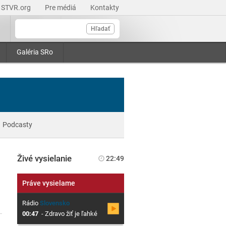
STVR.org
Pre médiá
Kontakty
Hľadať
Galéria SRo
Podcasty
Živé vysielanie
22:49
Práve vysielame
Rádio
Slovensko
00:47
-
Zdravo žiť je ľahké