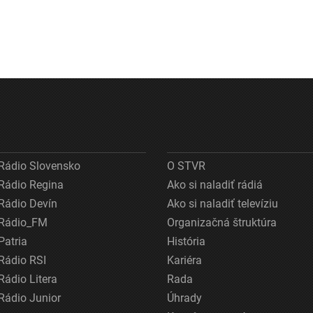
Rádio Slovensko
O STVR
Rádio Regina
Ako si naladiť rádiá
Rádio Devín
Ako si naladiť televíziu
Rádio_FM
Organizačná štruktúra
Patria
História
Rádio RSI
Kariéra
Rádio Litera
Rada
Rádio Junior
Úhrady