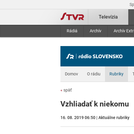
S
Televízia
Rádiá
Archív
Archív Ext
Domov
O rádiu
Rubriky
«
späť
Vzhliadať k niekomu
16. 08. 2019 06:50 | Aktuálne rubriky