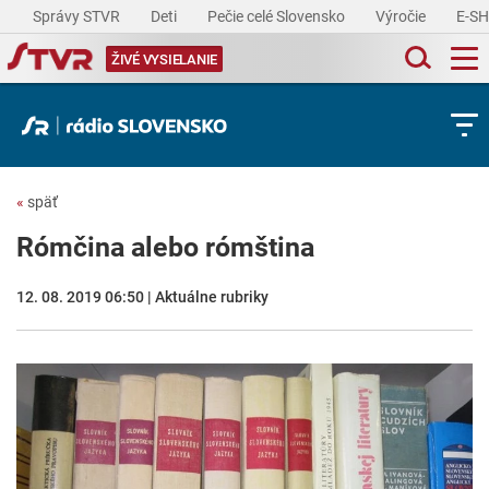
Správy STVR
Deti
Pečie celé Slovensko
Výročie
E-S
ŽIVÉ VYSIELANIE
«
späť
Rómčina alebo rómština
12. 08. 2019 06:50 | Aktuálne rubriky