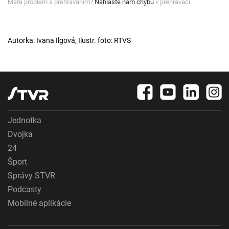
Máte problém s prehrávaním?
Nahláste nám chybu
v prehrávači.
Autorka: Ivana Ilgová; Ilustr. foto: RTVS
Jednotka
Dvojka
24
Šport
Správy STVR
Podcasty
Mobilné aplikácie