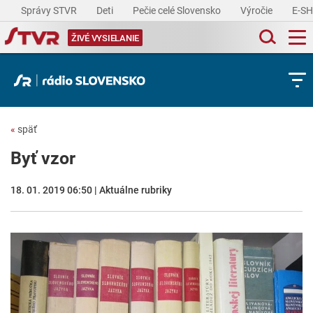
Správy STVR
Deti
Pečie celé Slovensko
Výročie
E-S
ŽIVÉ VYSIELANIE
«
späť
Byť vzor
18. 01. 2019 06:50 | Aktuálne rubriky