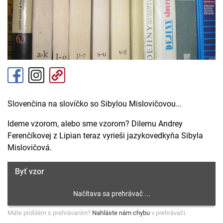
Slovenčina na slovíčko so Sibylou Mislovičovou...
Ideme vzorom, alebo sme vzorom? Dilemu Andrey
Ferenčíkovej z Lipian teraz vyrieši jazykovedkyňa Sibyla
Mislovičová.
Byť vzor
Máte problém s prehrávaním?
Nahláste nám chybu
v prehrávači.