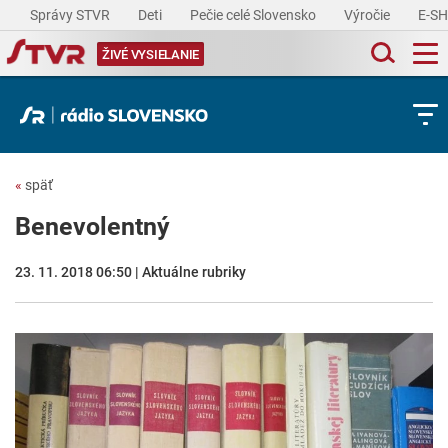
Správy STVR
Deti
Pečie celé Slovensko
Výročie
E-S
ŽIVÉ VYSIELANIE
«
späť
Benevolentný
23. 11. 2018 06:50 | Aktuálne rubriky