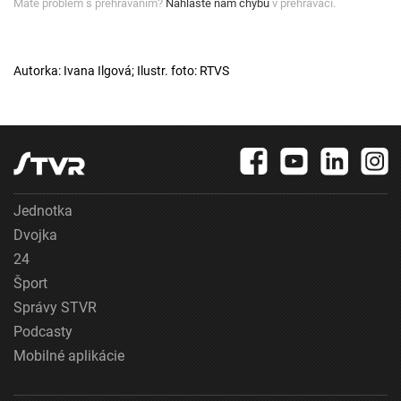
Máte problém s prehrávaním?
Nahláste nám chybu
v prehrávači.
Autorka: Ivana Ilgová; Ilustr. foto: RTVS
Jednotka
Dvojka
24
Šport
Správy STVR
Podcasty
Mobilné aplikácie