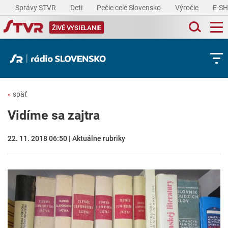
Správy STVR
Deti
Pečie celé Slovensko
Výročie
E-S
ŽIVÉ VYSIELANIE
«
späť
Vidíme sa zajtra
22. 11. 2018 06:50 | Aktuálne rubriky