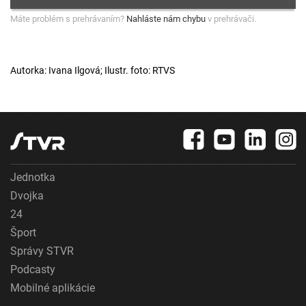
Máte problém s prehrávaním?
Nahláste nám chybu
v prehrávači.
Autorka: Ivana Ilgová; Ilustr. foto: RTVS
Jednotka
Dvojka
24
Šport
Správy STVR
Podcasty
Mobilné aplikácie