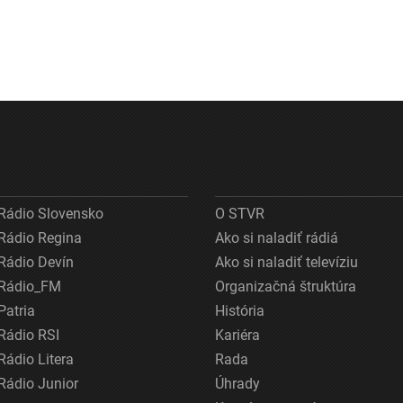
Rádio Slovensko
O STVR
Rádio Regina
Ako si naladiť rádiá
Rádio Devín
Ako si naladiť televíziu
Rádio_FM
Organizačná štruktúra
Patria
História
Rádio RSI
Kariéra
Rádio Litera
Rada
Rádio Junior
Úhrady