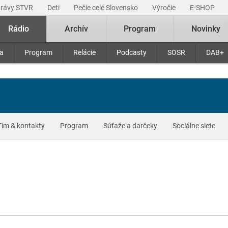
právy STVR
Deti
Pečie celé Slovensko
Výročie
E-SHOP
Rádio
Archív
Program
Novinky
ra
Program
Relácie
Podcasty
SOSR
DAB+
Tím & kontakty
Program
Súťaže a darčeky
Sociálne siete