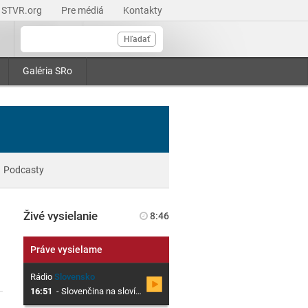
STVR.org
Pre médiá
Kontakty
Hľadať
Galéria SRo
Podcasty
Živé vysielanie
8:46
Práve vysielame
Rádio
Slovensko
16:51
-
Slovenčina na slovíčko so Sibylou Mislovičovou