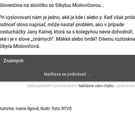
Slovenčina na slovíčko so Sibylou Mislovičovou...
Pri vyslovovaní nám je jedno, aké je kde i alebo y. Keď však príd
nutnosť slovo napísať, môže nastať problém, ako v prípade
poslucháčky Jany Kalnej, ktorá sa s kolegyňou nevie dohodnúť,
aké i je v slove „známych“. Mäkké alebo tvrdé? Dilemu rozlúskn
Sibyla Mislovičová.
Známych
Máte problém s prehrávaním?
Nahláste nám chybu
v prehrávači
Autorka: Ivana Ilgová; Ilustr. foto: RTVS