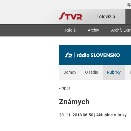
S
Televízia
Rádiá
Archív
Archív Ext
Domov
O rádiu
Rubriky
«
späť
Známych
20. 11. 2018 06:50 | Aktuálne rubriky