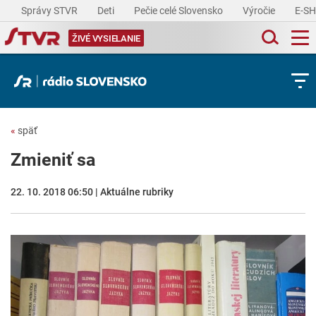
Správy STVR
Deti
Pečie celé Slovensko
Výročie
E-S
ŽIVÉ VYSIELANIE
«
späť
Zmieniť sa
22. 10. 2018 06:50 | Aktuálne rubriky