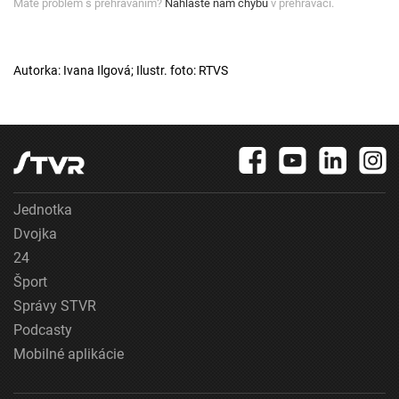
Máte problém s prehrávaním?
Nahláste nám chybu
v prehrávači.
Autorka: Ivana Ilgová; Ilustr. foto: RTVS
Jednotka
Dvojka
24
Šport
Správy STVR
Podcasty
Mobilné aplikácie