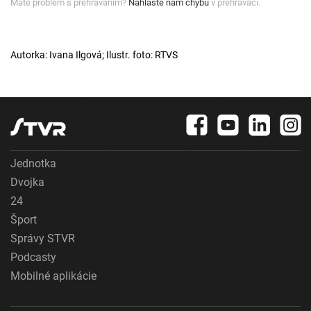
Máte problém s prehrávaním?
Nahláste nám chybu
v prehrávači.
Autorka: Ivana Ilgová; Ilustr. foto: RTVS
Jednotka
Dvojka
24
Šport
Správy STVR
Podcasty
Mobilné aplikácie