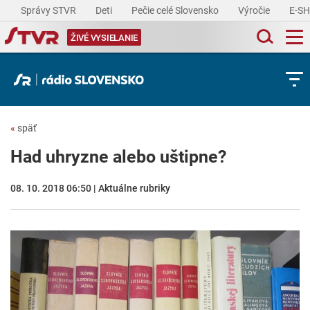
Správy STVR
Deti
Pečie celé Slovensko
Výročie
E-S
ŽIVÉ VYSIELANIE
«
späť
Had uhryzne alebo uštipne?
08. 10. 2018 06:50 | Aktuálne rubriky