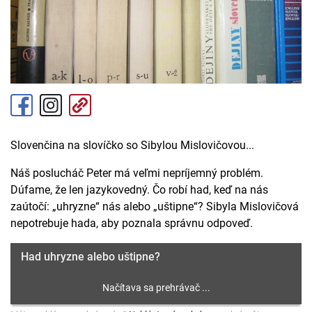
Slovenčina na slovíčko so Sibylou Mislovičovou...
Náš poslucháč Peter má veľmi nepríjemný problém.
Dúfame, že len jazykovedný. Čo robí had, keď na nás
zaútočí: „uhryzne“ nás alebo „uštipne“? Sibyla Mislovičová
nepotrebuje hada, aby poznala správnu odpoveď.
Had uhryzne alebo uštipne?