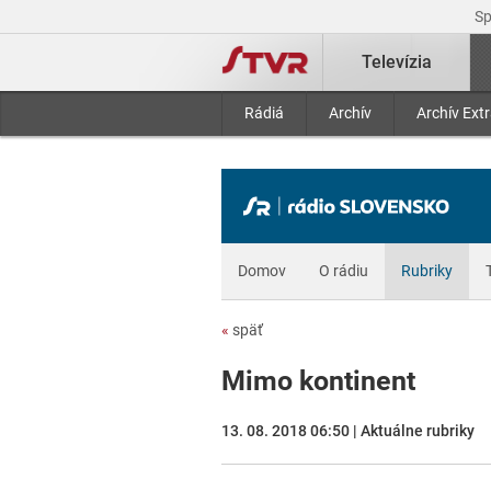
S
Televízia
Rádiá
Archív
Archív Ext
Domov
O rádiu
Rubriky
«
späť
Mimo kontinent
13. 08. 2018 06:50 | Aktuálne rubriky