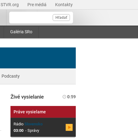
STVR.org
Pre médiá
Kontakty
Hľadať
Galéria SRo
Podcasty
Živé vysielanie
0:59
Práve vysielame
Rádio
Slovensko
03:00
-
Správy