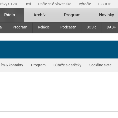
právy STVR
Deti
Pečie celé Slovensko
Výročie
E-SHOP
Rádio
Archív
Program
Novinky
ra
Program
Relácie
Podcasty
SOSR
DAB+
Tím & kontakty
Program
Súťaže a darčeky
Sociálne siete