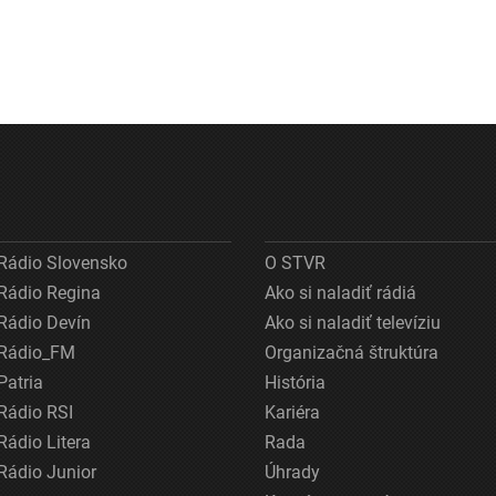
Rádio Slovensko
O STVR
Rádio Regina
Ako si naladiť rádiá
Rádio Devín
Ako si naladiť televíziu
Rádio_FM
Organizačná štruktúra
Patria
História
Rádio RSI
Kariéra
Rádio Litera
Rada
Rádio Junior
Úhrady