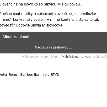
Slovenčina na slovíčko so Sibylou Mislovičovou...
Dnešná časť rubriky o spisovnej slovenčine je o predložke
„mimo“, konkrétne v spojení – mimo kontinent. Dá sa to tak
povedať? Odpovie Sibyla Mislovičová.
Mimo kontinent
Máte problém s prehrávaním?
Nahláste nám chybu
v prehrávači
Autor: Roman Bomboš; Ilustr. foto: RTVS