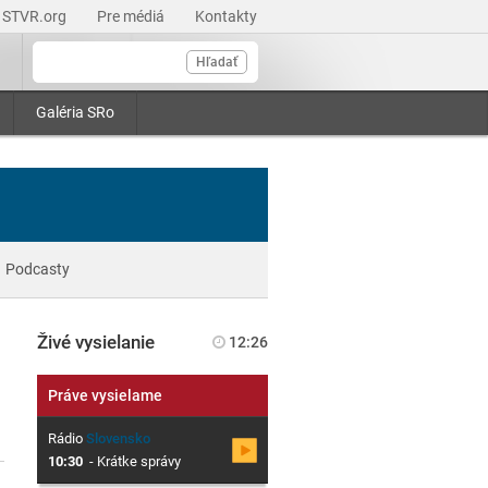
STVR.org
Pre médiá
Kontakty
Hľadať
Galéria SRo
Podcasty
Živé vysielanie
12:26
Práve vysielame
Rádio
Slovensko
10:30
-
Krátke správy