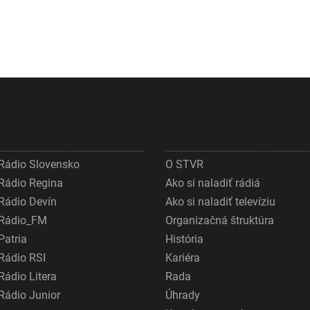
Rádio Slovensko
O STVR
Rádio Regina
Ako si naladiť rádiá
Rádio Devín
Ako si naladiť televíziu
Rádio_FM
Organizačná štruktúra
Patria
História
Rádio RSI
Kariéra
Rádio Litera
Rada
Rádio Junior
Úhrady