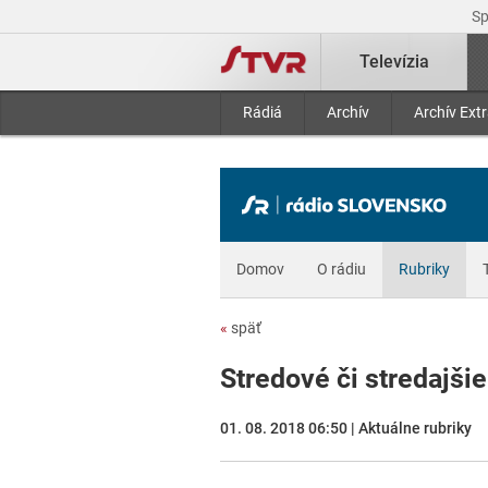
S
Televízia
Rádiá
Archív
Archív Ext
Domov
O rádiu
Rubriky
«
späť
Stredové či stredajšie
01. 08. 2018 06:50 | Aktuálne rubriky