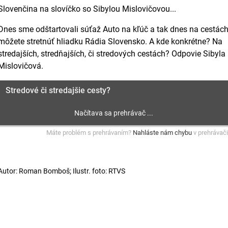
Slovenčina na slovíčko so Sibylou Mislovičovou...
Dnes sme odštartovali súťaž Auto na kľúč a tak dnes na cestác
môžete stretnúť hliadku Rádia Slovensko. A kde konkrétne? Na
stredajších, stredňajších, či stredových cestách? Odpovie Sibyla
Mislovičová.
Stredové či stredajšie cesty?
Máte problém s prehrávaním?
Nahláste nám chybu
v prehrávači
Autor: Roman Bomboš; Ilustr. foto: RTVS