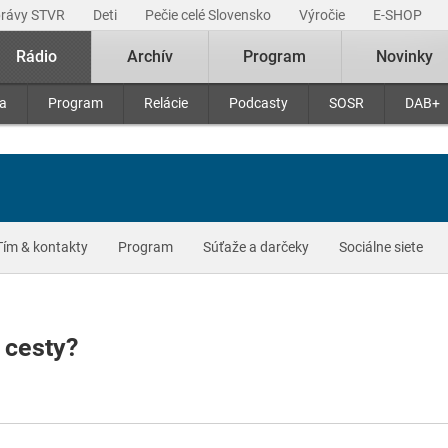
právy STVR
Deti
Pečie celé Slovensko
Výročie
E-SHOP
Rádio
Archív
Program
Novinky
ra
Program
Relácie
Podcasty
SOSR
DAB+
Tím & kontakty
Program
Súťaže a darčeky
Sociálne siete
 cesty?