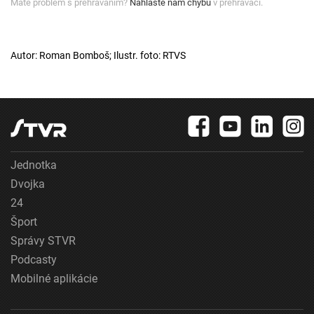
Máte problém s prehrávaním?
Nahláste nám chybu
v prehrávači.
Autor: Roman Bomboš; Ilustr. foto: RTVS
Jednotka
Dvojka
24
Šport
Správy STVR
Podcasty
Mobilné aplikácie