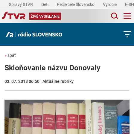
Správy STVR
Deti
Pečie celé Slovensko
Výročie
E-S
ŽIVÉ VYSIELANIE
«
späť
Skloňovanie názvu Donovaly
03. 07. 2018 06:50 | Aktuálne rubriky